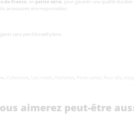
ts-de-France
, en
petite série
, pour garantir une qualité durable 
jolis accessoires éco-responsables.
rgents sans perchloroéthylène.
low
,
Collections
,
Les motifs
,
Pochettes
,
Porte-cartes
,
Pour elle
,
Voya
ous aimerez peut-être aus