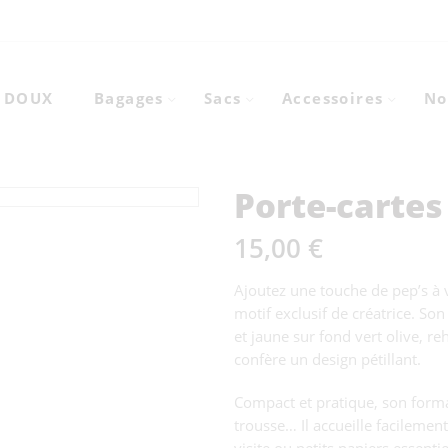
X DOUX
Bagages
Sacs
Accessoires
No
Porte-carte
15,00
€
Ajoutez une touche de pep’s à v
motif exclusif de créatrice. Son
et jaune sur fond vert olive, re
confère un design pétillant.
Compact et pratique, son forma
trousse… Il accueille facilement