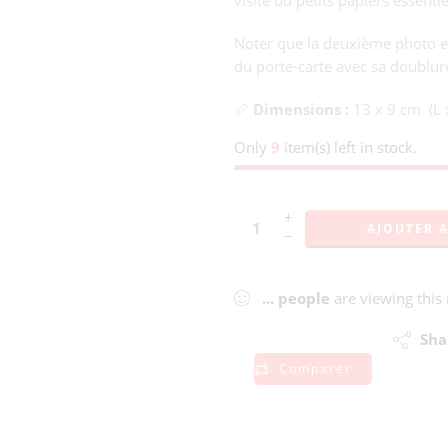
visite ou petits papiers essenti
Noter que la deuxième photo est
du porte-carte avec sa doublure
📏
Dimensions :
13 x 9 cm (L 
Only
9
item(s) left in stock.
+
AJOUTER 
−
...
people
are viewing this
Sha
Comparer