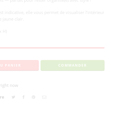
els — parfait pour rester organisé(e) avec style !
 indicative, elle vous permet de visualiser l’intérieur
 jaune clair.
x H)
AU PANIER
COMMANDER
 right now
re