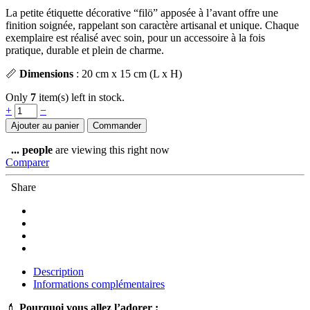
La petite étiquette décorative “filö” apposée à l’avant offre une
finition soignée, rappelant son caractère artisanal et unique. Chaque
exemplaire est réalisé avec soin, pour un accessoire à la fois
pratique, durable et plein de charme.
📏
Dimensions
: 20 cm x 15 cm (L x H)
Only
7
item(s) left in stock.
Quantity
+
−
Ajouter au panier
Commander
...
people
are viewing this right now
Comparer
Share
Description
Informations complémentaires
💄
Pourquoi vous allez l’adorer :