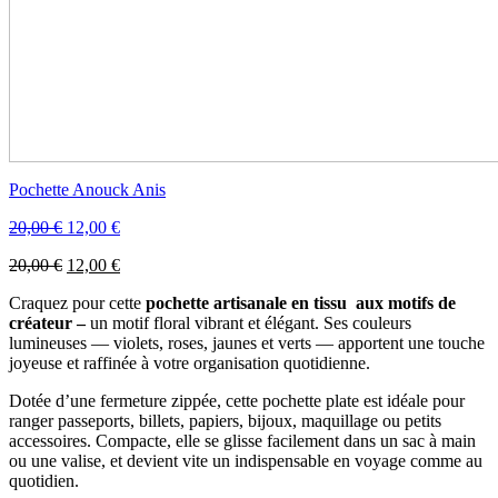
Pochette Anouck Anis
Le
Le
20,00
€
12,00
€
prix
prix
Le
Le
20,00
€
12,00
€
initial
actuel
prix
prix
était :
est :
Craquez pour cette
pochette artisanale en tissu aux motifs de
initial
actuel
20,00 €.
12,00 €.
créateur –
un motif floral vibrant et élégant. Ses couleurs
était :
est :
lumineuses — violets, roses, jaunes et verts — apportent une touche
20,00 €.
12,00 €.
joyeuse et raffinée à votre organisation quotidienne.
Dotée d’une fermeture zippée, cette pochette plate est idéale pour
ranger passeports, billets, papiers, bijoux, maquillage ou petits
accessoires. Compacte, elle se glisse facilement dans un sac à main
ou une valise, et devient vite un indispensable en voyage comme au
quotidien.