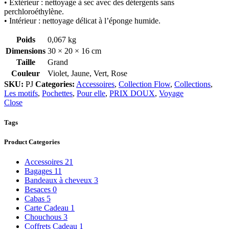
• Extérieur : nettoyage à sec avec des détergents sans
perchloroéthylène.
• Intérieur : nettoyage délicat à l’éponge humide.
Poids
0,067 kg
Dimensions
30 × 20 × 16 cm
Taille
Grand
Couleur
Violet, Jaune, Vert, Rose
SKU:
PJ
Categories:
Accessoires
,
Collection Flow
,
Collections
,
Les motifs
,
Pochettes
,
Pour elle
,
PRIX DOUX
,
Voyage
Close
Tags
Product Categories
Accessoires
21
Bagages
11
Bandeaux à cheveux
3
Besaces
0
Cabas
5
Carte Cadeau
1
Chouchous
3
Coffrets Cadeau
1