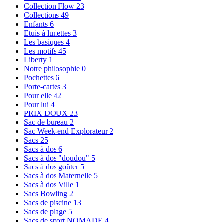
Collection Flow
23
Collections
49
Enfants
6
Etuis à lunettes
3
Les basiques
4
Les motifs
45
Liberty
1
Notre philosophie
0
Pochettes
6
Porte-cartes
3
Pour elle
42
Pour lui
4
PRIX DOUX
23
Sac de bureau
2
Sac Week-end Explorateur
2
Sacs
25
Sacs à dos
6
Sacs à dos "doudou"
5
Sacs à dos goûter
5
Sacs à dos Maternelle
5
Sacs à dos Ville
1
Sacs Bowling
2
Sacs de piscine
13
Sacs de plage
5
Sacs de sport NOMADE
4