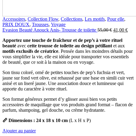
Accessoires
,
Collection Flow
,
Collections
,
Les motifs
,
Pour elle
,
PRIX DOUX
,
Trousses
,
Voyage
Le
Le
Evasion Beauté Anouck Anis- Trousse de toilette
55,00
€
41,00
€
prix
prix
Apportez une touche de fraîcheur et de pep’s
à votre rituel
initial
actu
beauté
avec
cette trousse de toilette au design pétillant
et aux
était :
est :
motifs exclusifs de créatrice
. Pensée dans les moindres détails pour
55,00 €.
41,0
vous simplifier la vie, elle est idéale pour transporter vos essentiels
de beauté, que ce soit à la maison ou en voyage.
Son tissu coloré, orné de petites touches de pep’s fuchsia et vert,
jaune sur fond vert olive, est rehaussé par une base en simili cuir vert
anisé et un liseré jaune. Une association douce et lumineuse qui
apporte du caractère à votre rituel.
Son format généreux permet d’y glisser aussi bien vos petits
accessoires de maquillage que vos produits grand format – flacon de
parfum, shampoing, gel douche, ou crème hydratante.
📏 Dimensions : 24 x 18 x 10 cm
(L x H x P)
Ajouter au panier