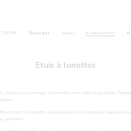
X DOUX
Bagages
Sacs
Accessoires
N
Etuis à lunettes
s, conçus pour protéger vos lunettes avec style au quotidien. Fabriqu
oignées.
efficacement vos lunettes de vue ou de soleil contre les rayures et l
u quotidien.