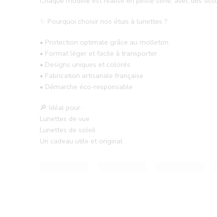
Chaque modèle est réalisé en petite série, avec des tis
✨ Pourquoi choisir nos étuis à lunettes ?
• Protection optimale grâce au molleton
• Format léger et facile à transporter
• Designs uniques et colorés
• Fabrication artisanale française
• Démarche éco-responsable
🔎 Idéal pour :
Lunettes de vue
Lunettes de soleil
Un cadeau utile et original