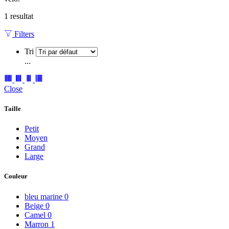
1 resultat
Filters
Tri
...
Close
Taille
Petit
Moyen
Grand
Large
Couleur
bleu marine
0
Beige
0
Camel
0
Marron
1