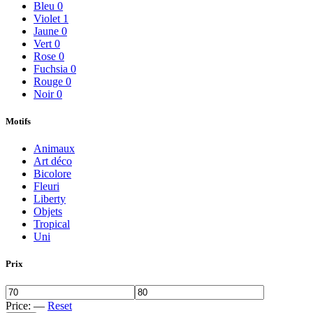
Bleu
0
Violet
1
Jaune
0
Vert
0
Rose
0
Fuchsia
0
Rouge
0
Noir
0
Motifs
Animaux
Art déco
Bicolore
Fleuri
Liberty
Objets
Tropical
Uni
Prix
Price:
—
Reset