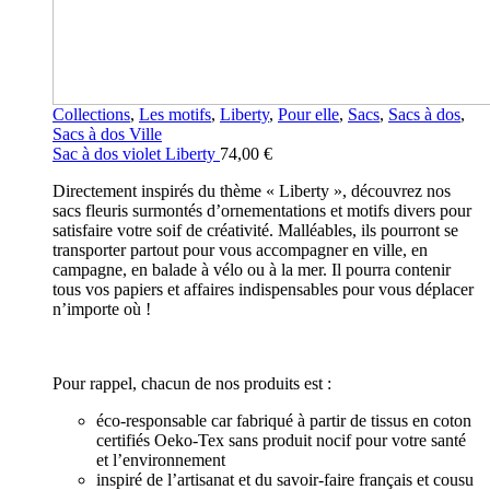
Collections
,
Les motifs
,
Liberty
,
Pour elle
,
Sacs
,
Sacs à dos
,
Sacs à dos Ville
Sac à dos violet Liberty
74,00
€
Directement inspirés du thème « Liberty », découvrez nos
sacs fleuris surmontés d’ornementations et motifs divers pour
satisfaire votre soif de créativité. Malléables, ils pourront se
transporter partout pour vous accompagner en ville, en
campagne, en balade à vélo ou à la mer. Il pourra contenir
tous vos papiers et affaires indispensables pour vous déplacer
n’importe où !
Pour rappel, chacun de nos produits est :
éco-responsable car fabriqué à partir de tissus en coton
certifiés Oeko-Tex sans produit nocif pour votre santé
et l’environnement
inspiré de l’artisanat et du savoir-faire français et cousu