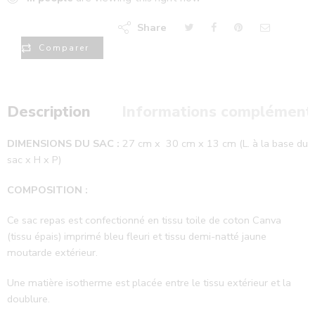
Share
Comparer
Description
Informations complément
DIMENSIONS DU SAC :
27 cm x 30 cm x 13 cm (L. à la base du
sac x H x P)
COMPOSITION :
Ce sac repas est confectionné en tissu toile de coton Canva
(tissu épais) imprimé bleu fleuri et tissu demi-natté jaune
moutarde extérieur.
Une matière isotherme est placée entre le tissu extérieur et la
doublure.