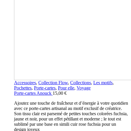
Accessoires
,
Collection Flow
,
Collections
,
Les motifs
,
Pochettes
,
Porte-cartes
,
Pour elle
,
Voyage
Porte-cartes Anouck
15,00
€
Ajoutez une touche de fraîcheur et d’énergie à votre quotidien
avec ce porte-cartes artisanal au motif exclusif de créatrice.
Son tissu clair est parsemé de petites touches colorées fuchsia,
jaune et noir, pour un effet pétillant et moderne ; le tout est
sublimé par une base en simili cuir rose fuchsia pour un
design joyeux