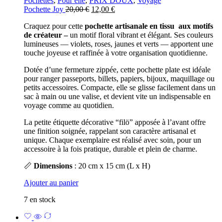
Pochettes
,
Pour elle
,
PRIX DOUX
,
Voyage
Le
Le
Pochette Joy
20,00
€
12,00
€
prix
prix
Craquez pour cette
pochette artisanale en tissu aux motifs
initial
actuel
de créateur –
un motif floral vibrant et élégant. Ses couleurs
était :
est :
lumineuses — violets, roses, jaunes et verts — apportent une
20,00 €.
12,00 €.
touche joyeuse et raffinée à votre organisation quotidienne.
Dotée d’une fermeture zippée, cette pochette plate est idéale
pour ranger passeports, billets, papiers, bijoux, maquillage ou
petits accessoires. Compacte, elle se glisse facilement dans un
sac à main ou une valise, et devient vite un indispensable en
voyage comme au quotidien.
La petite étiquette décorative “filö” apposée à l’avant offre
une finition soignée, rappelant son caractère artisanal et
unique. Chaque exemplaire est réalisé avec soin, pour un
accessoire à la fois pratique, durable et plein de charme.
📏
Dimensions
: 20 cm x 15 cm (L x H)
Ajouter au panier
7 en stock