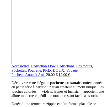
Accessoires
,
Collection Flow
,
Collections
,
Les motifs
,
Pochettes
,
Pour elle
,
PRIX DOUX
,
Voyage
Le
Le
Pochette Anouck Anis
20,00
€
12,00
€
prix
prix
Découvrez cette élégante
pochette artisanale
confectionnée
initial
actuel
en petite série à partir d’un tissu créateur au motif unique. Ses
était :
est :
touches colorées — violets, jaunes et fuchsia— apportent une
20,00 €.
12,00 €.
allure moderne et pétillante tout en restant facile à assortir.
Dotée d’une fermeture zippée et d’un format plat, elle se