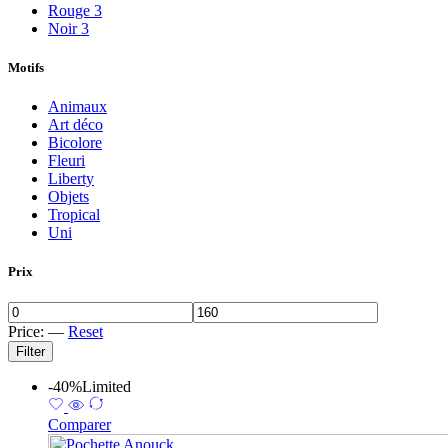
Rouge
3
Noir
3
Motifs
Animaux
Art déco
Bicolore
Fleuri
Liberty
Objets
Tropical
Uni
Prix
Price:
—
Reset
Filter
-40%
Limited
Comparer