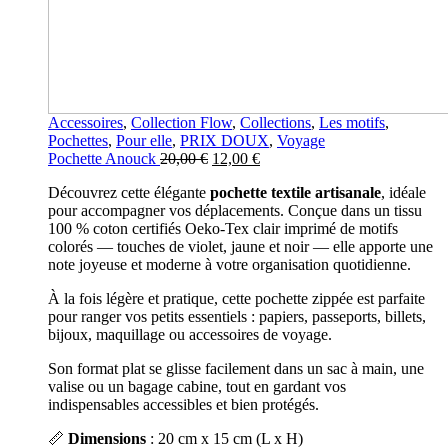
Accessoires
,
Collection Flow
,
Collections
,
Les motifs
,
Pochettes
,
Pour elle
,
PRIX DOUX
,
Voyage
Le
Le
Pochette Anouck
20,00
€
12,00
€
prix
prix
Découvrez cette élégante
pochette textile artisanale
, idéale
initial
actuel
pour accompagner vos déplacements. Conçue dans un tissu
était :
est :
100 % coton certifiés Oeko-Tex clair imprimé de motifs
20,00 €.
12,00 €.
colorés — touches de violet, jaune et noir — elle apporte une
note joyeuse et moderne à votre organisation quotidienne.
À la fois légère et pratique, cette pochette zippée est parfaite
pour ranger vos petits essentiels : papiers, passeports, billets,
bijoux, maquillage ou accessoires de voyage.
Son format plat se glisse facilement dans un sac à main, une
valise ou un bagage cabine, tout en gardant vos
indispensables accessibles et bien protégés.
📏
Dimensions
: 20 cm x 15 cm (L x H)