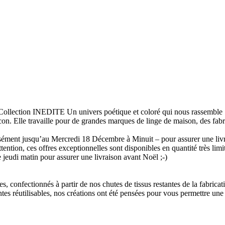
lection INEDITE Un univers poétique et coloré qui nous rassemble ! P
locon. Elle travaille pour de grandes marques de linge de maison, des fabr
écisément jusqu’au Mercredi 18 Décembre à Minuit – pour assurer une liv
ention, ces offres exceptionnelles sont disponibles en quantité très lim
e jeudi matin pour assurer une livraison avant Noël ;-)
confectionnés à partir de nos chutes de tissus restantes de la fabricatio
ntes réutilisables, nos créations ont été pensées pour vous permettre une