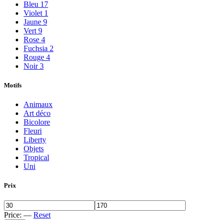
Bleu
17
Violet
1
Jaune
9
Vert
9
Rose
4
Fuchsia
2
Rouge
4
Noir
3
Motifs
Animaux
Art déco
Bicolore
Fleuri
Liberty
Objets
Tropical
Uni
Prix
Price:
—
Reset