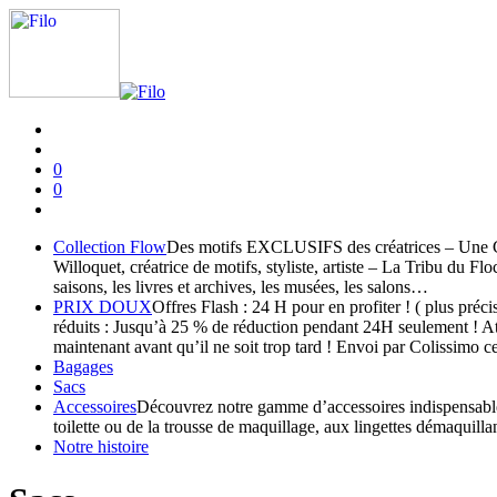
0
0
Collection Flow
Des motifs EXCLUSIFS des créatrices – Une Col
Willoquet, créatrice de motifs, styliste, artiste – La Tribu du F
saisons, les livres et archives, les musées, les salons…
PRIX DOUX
Offres Flash : 24 H pour en profiter ! ( plus pr
réduits : Jusqu’à 25 % de réduction pendant 24H seulement ! Att
maintenant avant qu’il ne soit trop tard ! Envoi par Colissimo c
Bagages
Sacs
Accessoires
Découvrez notre gamme d’accessoires indispensables, 
toilette ou de la trousse de maquillage, aux lingettes démaquilla
Notre histoire