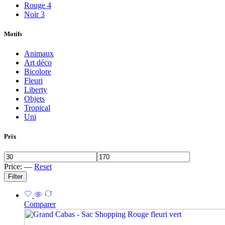
Rouge
4
Noir
3
Motifs
Animaux
Art déco
Bicolore
Fleuri
Liberty
Objets
Tropical
Uni
Prix
Price:
—
Reset
Filter
Comparer