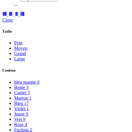
...
Close
Taille
Petit
Moyen
Grand
Large
Couleur
bleu marine
0
Beige
3
Camel
3
Marron
1
Bleu
17
Violet
1
Jaune
9
Vert
9
Rose
4
Fuchsia
2