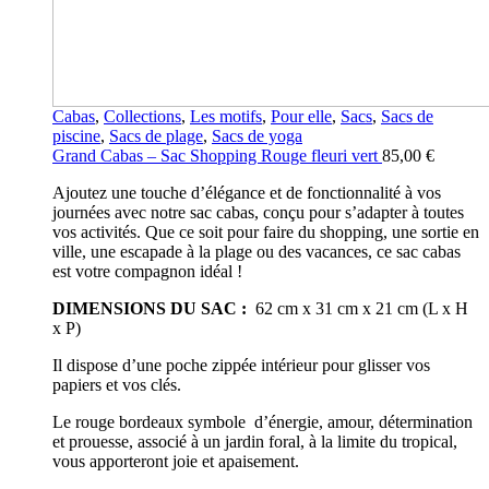
Cabas
,
Collections
,
Les motifs
,
Pour elle
,
Sacs
,
Sacs de
piscine
,
Sacs de plage
,
Sacs de yoga
Grand Cabas – Sac Shopping Rouge fleuri vert
85,00
€
Ajoutez une touche d’élégance et de fonctionnalité à vos
journées avec notre sac cabas, conçu pour s’adapter à toutes
vos activités. Que ce soit pour faire du shopping, une sortie en
ville, une escapade à la plage ou des vacances, ce sac cabas
est votre compagnon idéal !
DIMENSIONS DU SAC :
62 cm x 31 cm x 21 cm (L x H
x P)
Il dispose d’une poche zippée intérieur pour glisser vos
papiers et vos clés.
Le rouge bordeaux symbole d’énergie, amour, détermination
et prouesse, associé à un jardin foral, à la limite du tropical,
vous apporteront joie et apaisement.