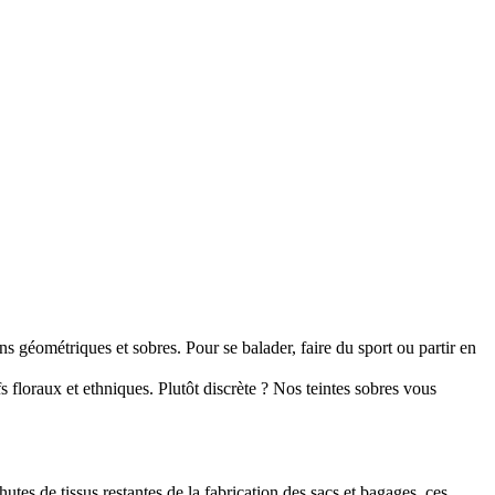
éométriques et sobres. Pour se balader, faire du sport ou partir en
loraux et ethniques. Plutôt discrète ? Nos teintes sobres vous
es de tissus restantes de la fabrication des sacs et bagages, ces