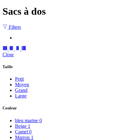
Sacs à dos
Filters
Close
Taille
Petit
Moyen
Grand
Large
Couleur
bleu marine
0
Beige
1
Camel
0
Marron
1