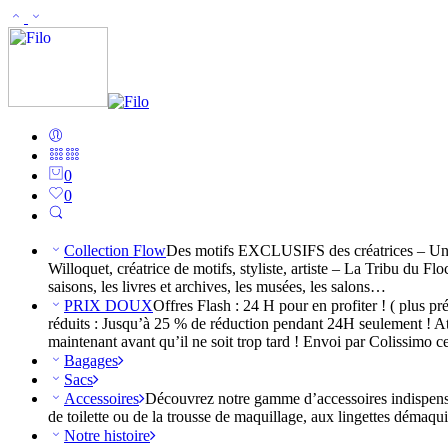
0
0
Collection Flow
Des motifs EXCLUSIFS des créatrices – Une C
Willoquet, créatrice de motifs, styliste, artiste – La Tribu du F
saisons, les livres et archives, les musées, les salons…
PRIX DOUX
Offres Flash : 24 H pour en profiter ! ( plus 
réduits : Jusqu’à 25 % de réduction pendant 24H seulement ! Att
maintenant avant qu’il ne soit trop tard ! Envoi par Colissimo c
Bagages
Sacs
Accessoires
Découvrez notre gamme d’accessoires indispensable
de toilette ou de la trousse de maquillage, aux lingettes démaqui
Notre histoire