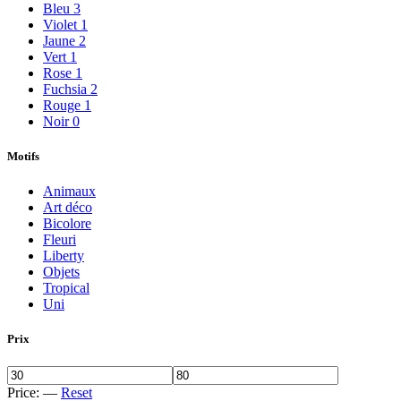
Bleu
3
Violet
1
Jaune
2
Vert
1
Rose
1
Fuchsia
2
Rouge
1
Noir
0
Motifs
Animaux
Art déco
Bicolore
Fleuri
Liberty
Objets
Tropical
Uni
Prix
Price:
—
Reset