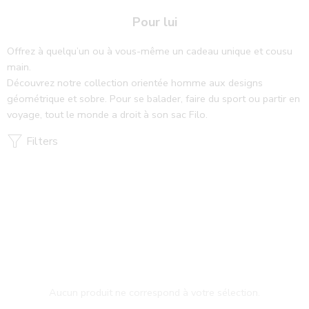
X
Envoi des commandes jusqu'au 5 août inclus ! Reprise
Pour lui
ensuite de la confection et des envois le 25 août 2026
Offrez à quelqu’un ou à vous-même un cadeau unique et cousu
main.
Découvrez notre collection orientée homme aux designs
géométrique et sobre. Pour se balader, faire du sport ou partir en
voyage, tout le monde a droit à son sac Filo.
Filters
Aucun produit ne correspond à votre sélection.