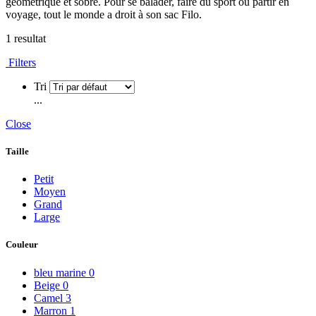
géométrique et sobre. Pour se balader, faire du sport ou partir en
voyage, tout le monde a droit à son sac Filo.
1 resultat
Filters
Tri
...
Close
Taille
Petit
Moyen
Grand
Large
Couleur
bleu marine
0
Beige
0
Camel
3
Marron
1