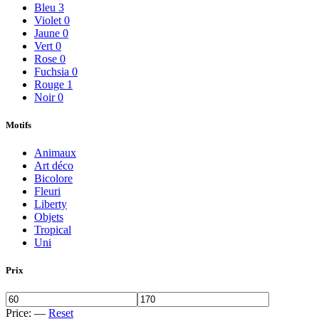
Bleu
3
Violet
0
Jaune
0
Vert
0
Rose
0
Fuchsia
0
Rouge
1
Noir
0
Motifs
Animaux
Art déco
Bicolore
Fleuri
Liberty
Objets
Tropical
Uni
Prix
Price:
—
Reset