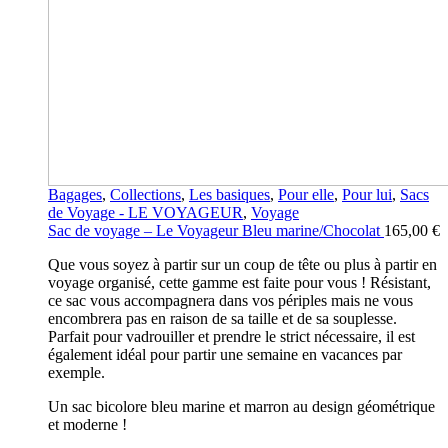
Bagages
,
Collections
,
Les basiques
,
Pour elle
,
Pour lui
,
Sacs
de Voyage - LE VOYAGEUR
,
Voyage
Sac de voyage – Le Voyageur Bleu marine/Chocolat
165,00
€
Que vous soyez à partir sur un coup de tête ou plus à partir en
voyage organisé, cette gamme est faite pour vous ! Résistant,
ce sac vous accompagnera dans vos périples mais ne vous
encombrera pas en raison de sa taille et de sa souplesse.
Parfait pour vadrouiller et prendre le strict nécessaire, il est
également idéal pour partir une semaine en vacances par
exemple.
Un sac bicolore bleu marine et marron au design géométrique
et moderne !