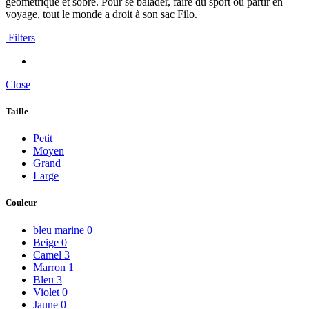
géométrique et sobre. Pour se balader, faire du sport ou partir en
voyage, tout le monde a droit à son sac Filo.
Filters
Close
Taille
Petit
Moyen
Grand
Large
Couleur
bleu marine
0
Beige
0
Camel
3
Marron
1
Bleu
3
Violet
0
Jaune
0