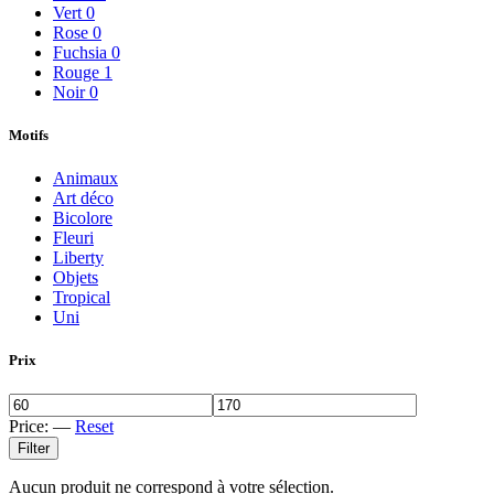
Vert
0
Rose
0
Fuchsia
0
Rouge
1
Noir
0
Motifs
Animaux
Art déco
Bicolore
Fleuri
Liberty
Objets
Tropical
Uni
Prix
Price:
—
Reset
Filter
Aucun produit ne correspond à votre sélection.