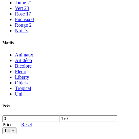
Jaune
21
Vert
23
Rose
17
Fuchsia
0
Rouge
2
Noir
3
Motifs
Animaux
Art déco
Bicolore
Fleuri
Liberty
Objets
Tropical
Uni
Prix
Price:
—
Reset
Filter