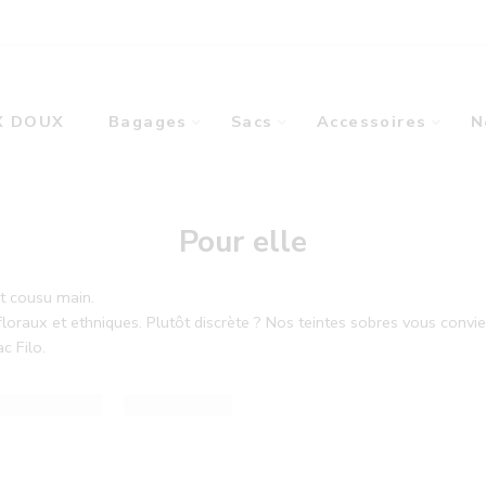
X DOUX
Bagages
Sacs
Accessoires
N
Pour elle
t cousu main.
oraux et ethniques. Plutôt discrète ? Nos teintes sobres vous convien
c Filo.