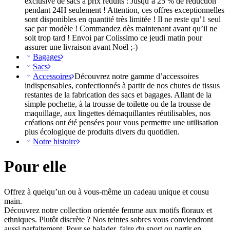
exclusive de sacs à prix réduits : Jusqu’à 25 % de réduction
pendant 24H seulement ! Attention, ces offres exceptionnelles
sont disponibles en quantité très limitée ! Il ne reste qu’1 seul
sac par modèle ! Commandez dès maintenant avant qu’il ne
soit trop tard ! Envoi par Colissimo ce jeudi matin pour
assurer une livraison avant Noël ;-)
Bagages
Sacs
Accessoires
Découvrez notre gamme d’accessoires
indispensables, confectionnés à partir de nos chutes de tissus
restantes de la fabrication des sacs et bagages. Allant de la
simple pochette, à la trousse de toilette ou de la trousse de
maquillage, aux lingettes démaquillantes réutilisables, nos
créations ont été pensées pour vous permettre une utilisation
plus écologique de produits divers du quotidien.
Notre histoire
Pour elle
Offrez à quelqu’un ou à vous-même un cadeau unique et cousu
main.
Découvrez notre collection orientée femme aux motifs floraux et
ethniques. Plutôt discrète ? Nos teintes sobres vous conviendront
aussi parfaitement. Pour se balader, faire du sport ou partir en