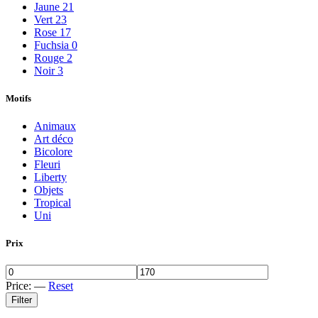
Jaune
21
Vert
23
Rose
17
Fuchsia
0
Rouge
2
Noir
3
Motifs
Animaux
Art déco
Bicolore
Fleuri
Liberty
Objets
Tropical
Uni
Prix
Price:
—
Reset
Filter