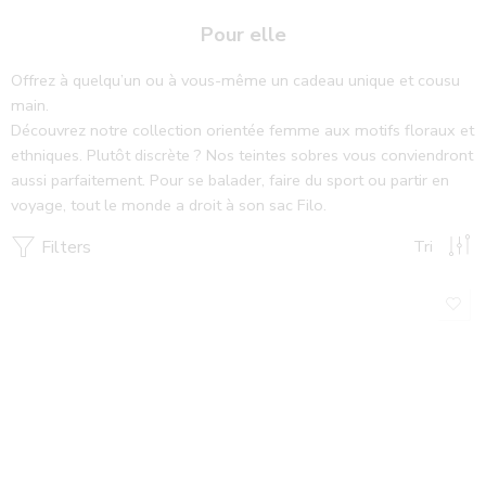
X
Envoi des commandes jusqu'au 5 août inclus ! Reprise
Pour elle
ensuite de la confection et des envois le 25 août 2026
Offrez à quelqu’un ou à vous-même un cadeau unique et cousu
main.
Découvrez notre collection orientée femme aux motifs floraux et
ethniques. Plutôt discrète ? Nos teintes sobres vous conviendront
aussi parfaitement. Pour se balader, faire du sport ou partir en
voyage, tout le monde a droit à son sac Filo.
Filters
Tri