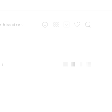
 histoire
...
ri