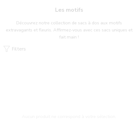
X
Envoi des commandes jusqu'au 5 août inclus ! Reprise
Les motifs
ensuite de la confection et des envois le 25 août 2026
Découvrez notre collection de sacs à dos aux motifs
extravagants et fleuris. Affirmez-vous avec ces sacs uniques et
fait main !
Filters
Aucun produit ne correspond à votre sélection.