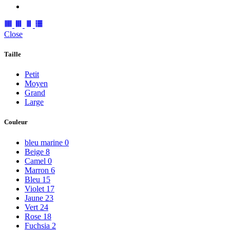
Close
Taille
Petit
Moyen
Grand
Large
Couleur
bleu marine
0
Beige
8
Camel
0
Marron
6
Bleu
15
Violet
17
Jaune
23
Vert
24
Rose
18
Fuchsia
2