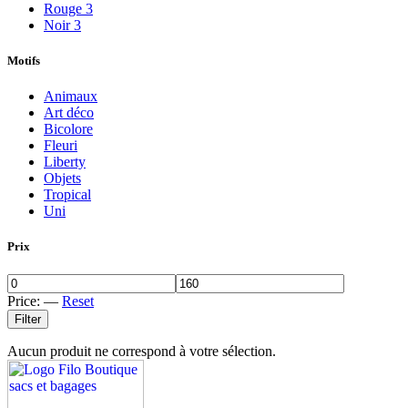
Rouge
3
Noir
3
Motifs
Animaux
Art déco
Bicolore
Fleuri
Liberty
Objets
Tropical
Uni
Prix
Price:
—
Reset
Filter
Aucun produit ne correspond à votre sélection.