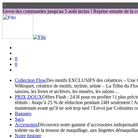
X
Envoi des commandes jusqu'au 5 août inclus ! Reprise ensuite de la co
0
0
Collection Flow
Des motifs EXCLUSIFS des créatrices – Une Col
Willoquet, créatrice de motifs, styliste, artiste – La Tribu du F
saisons, les livres et archives, les musées, les salons…
PRIX DOUX
Offres Flash : 24 H pour en profiter ! ( plus pr
réduits : Jusqu’à 25 % de réduction pendant 24H seulement ! Att
maintenant avant qu’il ne soit trop tard ! Envoi par Colissimo c
Bagages
Sacs
Accessoires
Découvrez notre gamme d’accessoires indispensables, 
toilette ou de la trousse de maquillage, aux lingettes démaquilla
Notre histoire