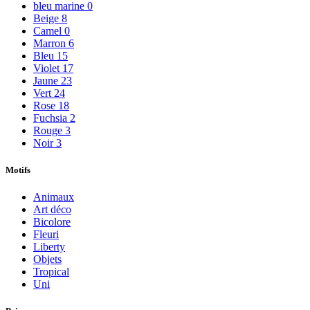
bleu marine
0
Beige
8
Camel
0
Marron
6
Bleu
15
Violet
17
Jaune
23
Vert
24
Rose
18
Fuchsia
2
Rouge
3
Noir
3
Motifs
Animaux
Art déco
Bicolore
Fleuri
Liberty
Objets
Tropical
Uni