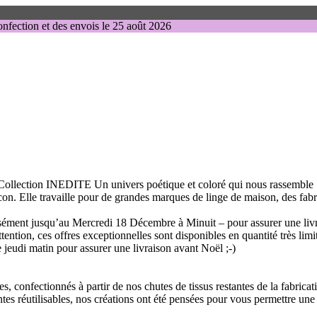
nfection et des envois le 25 août 2026
lection INEDITE Un univers poétique et coloré qui nous rassemble ! P
locon. Elle travaille pour de grandes marques de linge de maison, des fabr
écisément jusqu’au Mercredi 18 Décembre à Minuit – pour assurer une liv
ention, ces offres exceptionnelles sont disponibles en quantité très lim
e jeudi matin pour assurer une livraison avant Noël ;-)
confectionnés à partir de nos chutes de tissus restantes de la fabricatio
ntes réutilisables, nos créations ont été pensées pour vous permettre une