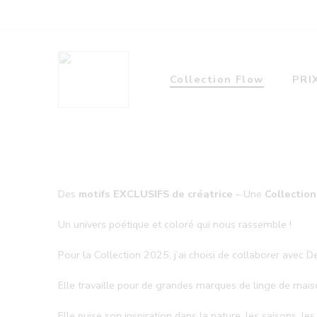
Collection Flow
PRI
Des
motifs EXCLUSIFS de créatrice
– Une
Collectio
Un univers poétique et coloré qui nous rassemble !
Pour la Collection 2025, j’ai choisi de collaborer avec De
Elle travaille pour de grandes marques de linge de maiso
Elle puise son inspiration dans la nature, les saisons, les