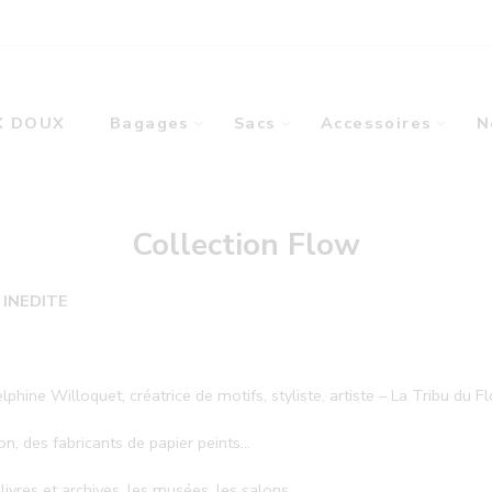
X DOUX
Bagages
Sacs
Accessoires
N
Collection Flow
n INEDITE
lphine Willoquet, créatrice de motifs, styliste, artiste – La Tribu du F
n, des fabricants de papier peints…
 livres et archives, les musées, les salons…