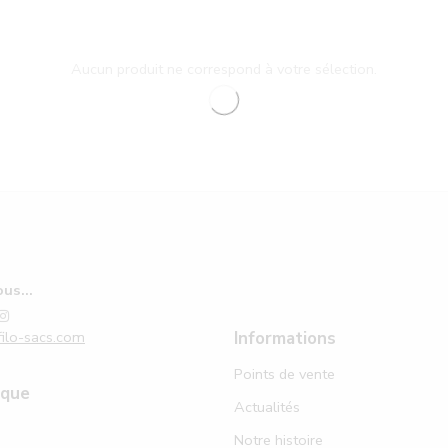
Aucun produit ne correspond à votre sélection.
us...
ilo-sacs.com
Informations
Points de vente
ique
Actualités
Notre histoire