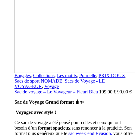
Bagages
,
Collections
,
Les motifs
,
Pour elle
,
PRIX DOUX
,
Sacs de sport NOMADE
,
Sacs de Voyage - LE
VOYAGEUR
,
Voyage
Le
L
Sac de voyage – Le Voyageur – Fleuri Bleu
199,00
€
99,00
€
prix
p
Sac de Voyage Grand format
🧳✨
initial
a
était :
es
Voyagez avec style !
199,00 €.
9
Ce sac de voyage a été pensé pour celles et ceux qui ont
besoin d’un
format spacieux
sans renoncer à la praticité. Son
format plus généreux que le
sac week-end Evasion,
vous offre