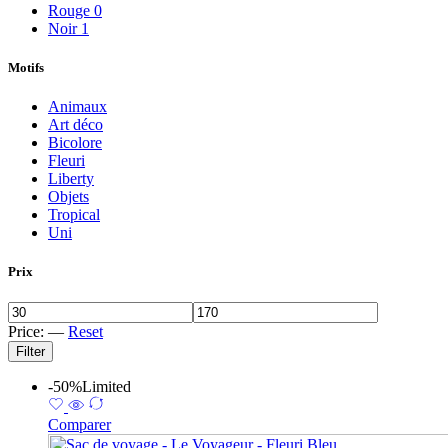
Rouge
0
Noir
1
Motifs
Animaux
Art déco
Bicolore
Fleuri
Liberty
Objets
Tropical
Uni
Prix
Price:
—
Reset
Filter
-50%
Limited
Comparer