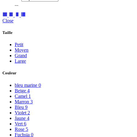
...
Close
Taille
Petit
Moyen
Grand
Large
Couleur
bleu marine
0
Beige
4
Camel
1
Marron
3
Bleu
9
Violet
2
Jaune
4
Vert
6
Rose
5
Fuchsia
0