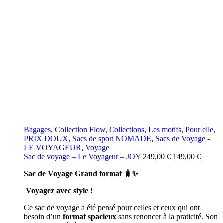
Bagages
,
Collection Flow
,
Collections
,
Les motifs
,
Pour elle
,
PRIX DOUX
,
Sacs de sport NOMADE
,
Sacs de Voyage -
LE VOYAGEUR
,
Voyage
Le
Le
Sac de voyage – Le Voyageur – JOY
249,00
€
149,00
€
prix
prix
Sac de Voyage Grand format
🧳✨
initial
actuel
était :
est :
Voyagez avec style !
249,00 €.
149,00
Ce sac de voyage a été pensé pour celles et ceux qui ont
besoin d’un
format spacieux
sans renoncer à la praticité. Son