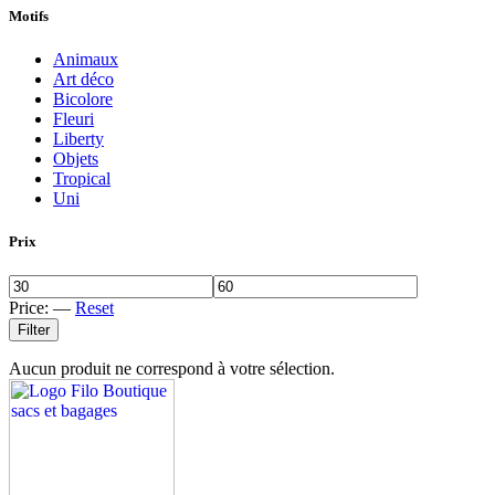
Motifs
Animaux
Art déco
Bicolore
Fleuri
Liberty
Objets
Tropical
Uni
Prix
Price:
—
Reset
Filter
Aucun produit ne correspond à votre sélection.