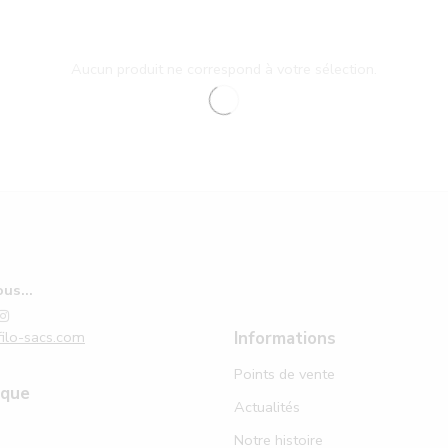
Aucun produit ne correspond à votre sélection.
us...
ilo-sacs.com
Informations
Points de vente
ique
Actualités
Notre histoire