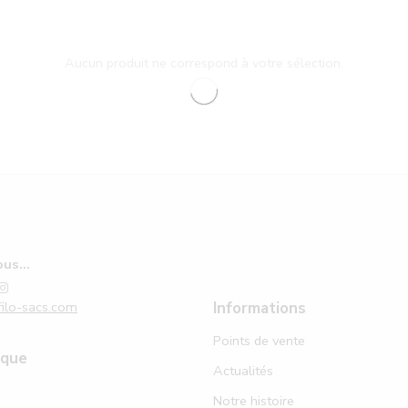
Aucun produit ne correspond à votre sélection.
us...
ilo-sacs.com
Informations
Points de vente
ique
Actualités
Notre histoire