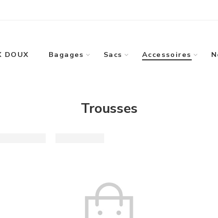
u'au 5 août inclus ! Reprise ensuite de la confection et d
X DOUX
Bagages
Sacs
Accessoires
N
Trousses