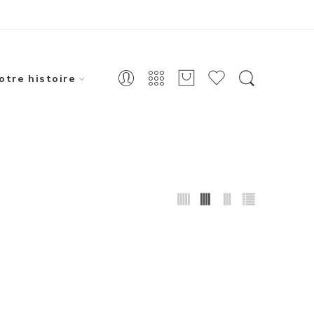
X
es envois le 25 août 2026
otre histoire