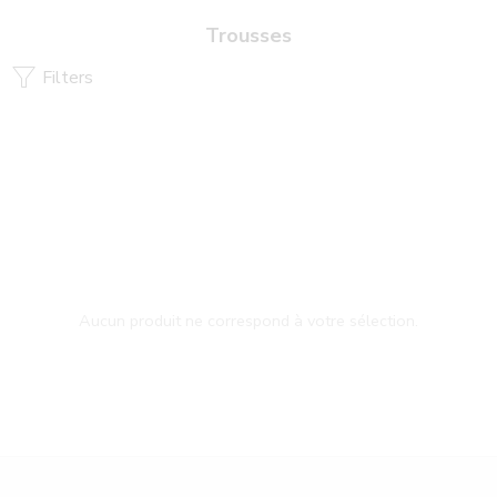
X
Envoi des commandes jusqu'au 5 août inclus ! Reprise
Trousses
ensuite de la confection et des envois le 25 août 2026
Filters
Aucun produit ne correspond à votre sélection.