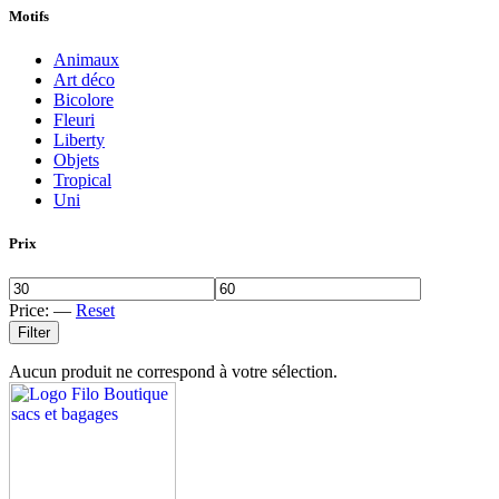
Motifs
Animaux
Art déco
Bicolore
Fleuri
Liberty
Objets
Tropical
Uni
Prix
Price:
—
Reset
Filter
Aucun produit ne correspond à votre sélection.