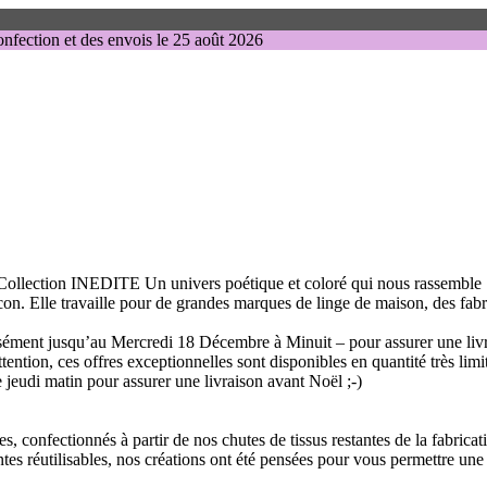
nfection et des envois le 25 août 2026
lection INEDITE Un univers poétique et coloré qui nous rassemble ! P
locon. Elle travaille pour de grandes marques de linge de maison, des fabr
écisément jusqu’au Mercredi 18 Décembre à Minuit – pour assurer une liv
ention, ces offres exceptionnelles sont disponibles en quantité très lim
e jeudi matin pour assurer une livraison avant Noël ;-)
confectionnés à partir de nos chutes de tissus restantes de la fabricatio
ntes réutilisables, nos créations ont été pensées pour vous permettre une