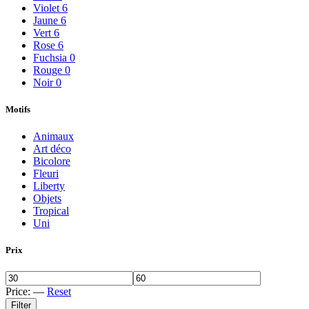
Violet
6
Jaune
6
Vert
6
Rose
6
Fuchsia
0
Rouge
0
Noir
0
Motifs
Animaux
Art déco
Bicolore
Fleuri
Liberty
Objets
Tropical
Uni
Prix
Price:
—
Reset
Filter