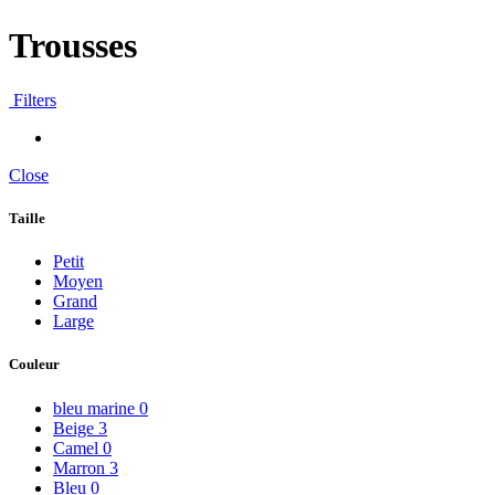
Trousses
Filters
Close
Taille
Petit
Moyen
Grand
Large
Couleur
bleu marine
0
Beige
3
Camel
0
Marron
3
Bleu
0