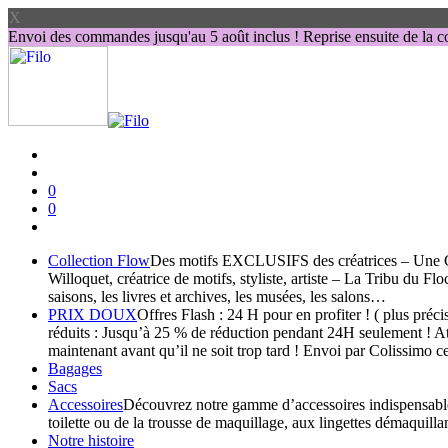
X
Envoi des commandes jusqu'au 5 août inclus ! Reprise ensuite de la co
0
0
Collection Flow
Des motifs EXCLUSIFS des créatrices – Une Col
Willoquet, créatrice de motifs, styliste, artiste – La Tribu du F
saisons, les livres et archives, les musées, les salons…
PRIX DOUX
Offres Flash : 24 H pour en profiter ! ( plus pr
réduits : Jusqu’à 25 % de réduction pendant 24H seulement ! Att
maintenant avant qu’il ne soit trop tard ! Envoi par Colissimo c
Bagages
Sacs
Accessoires
Découvrez notre gamme d’accessoires indispensables, 
toilette ou de la trousse de maquillage, aux lingettes démaquilla
Notre histoire