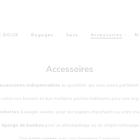
X DOUX
Bagages
Sacs
Accessoires
N
Accessoires
accessoires indispensables
au quotidien, qui vous suivra parfaite
selon vos besoins et aux multiples poches intérieures pour une organ
ochettes
à usages variées, pour vos papiers importants ou votre m
en éponge de bambou
pour un démaquillage ou un simple nettoyage 
Des
porte-cartes
avec une fermeture à pression